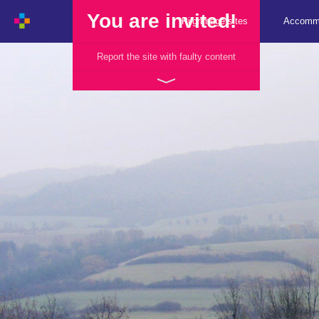
You are invited!
Pilgrimage sites
Accomm
Report the site with faulty content