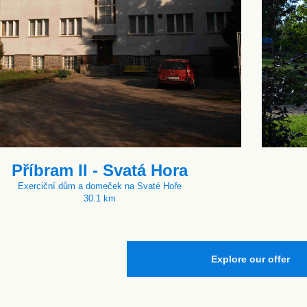
Příbram II - Svatá Hora
Exerciční dům a domeček na Svaté Hoře
30.1 km
Explore our offer