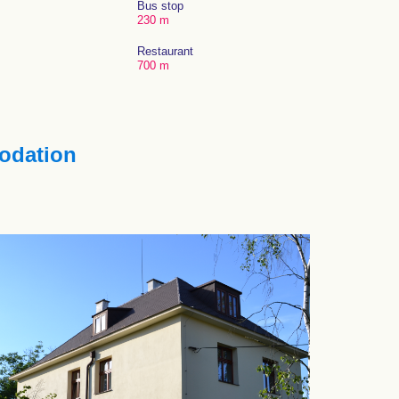
Bus stop
230 m
Restaurant
700 m
dation