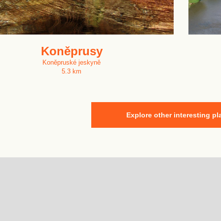
Koněprusy
Koněpruské jeskyně
5.3 km
Explore other interesting pl