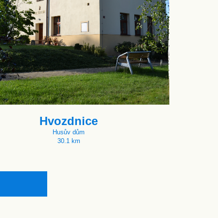
Hvozdnice
Husův dům
30.1 km