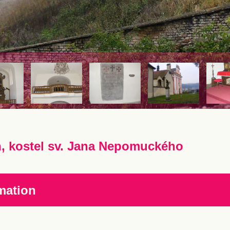
n, kostel sv. Jana Nepomuckého
mation