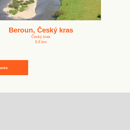
Beroun, Český kras
Český kras
6.8 km
aces