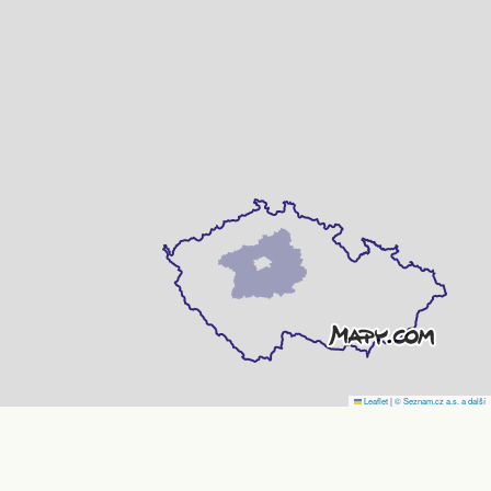
Leaflet
|
© Seznam.cz a.s. a další