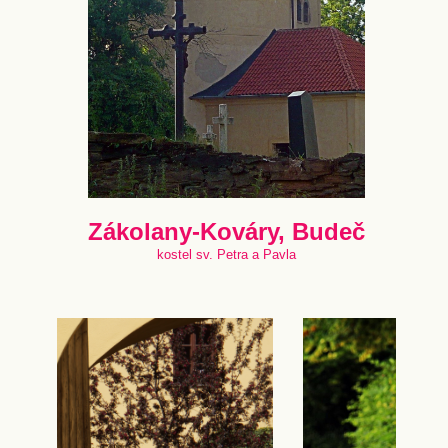
Zákolany-Kováry, Budeč
kostel sv. Petra a Pavla