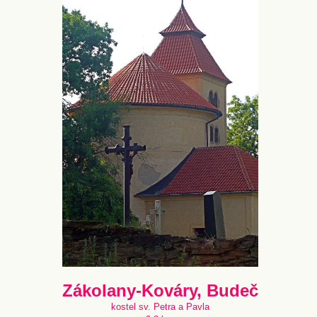
Zákolany-Kováry, Budeč
kostel sv. Petra a Pavla