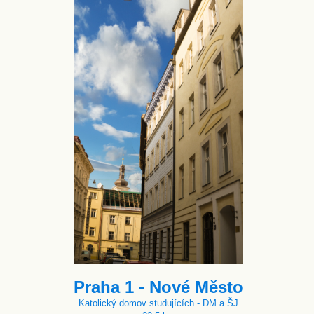
Praha 1 - Nové Město
Katolický domov studujících - DM a ŠJ