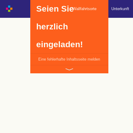
Seien Sie
Wallfahrtsorte
Unterkunft
herzlich
eingeladen!
Eine fehlerhafte Inhaltsseite melden