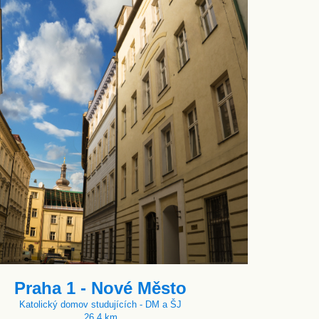
Praha 1 - Nové Město
Katolický domov studujících - DM a ŠJ
26.4 km