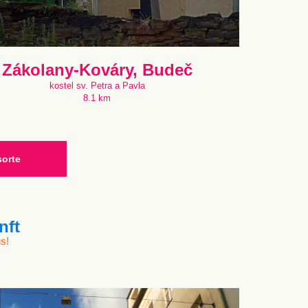
Zákolany-Kováry, Budeč
kostel sv. Petra a Pavla
8.1 km
sorte
nft
s!