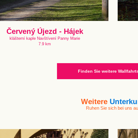
Červený Újezd - Hájek
klášterní kaple Navštívení Panny Marie
7.9 km
Finden Sie weitere Wallfahrt
Weitere
Unterku
Ruhen Sie sich bei uns au