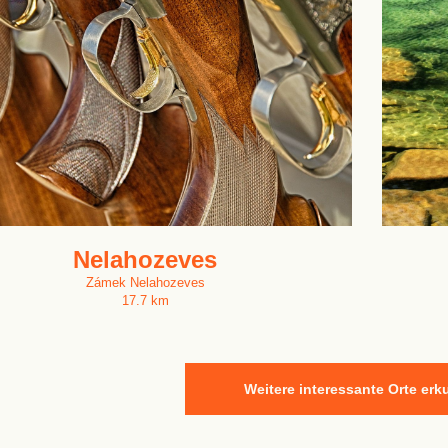
Nelahozeves
Zámek Nelahozeves
17.7 km
Weitere interessante Orte er