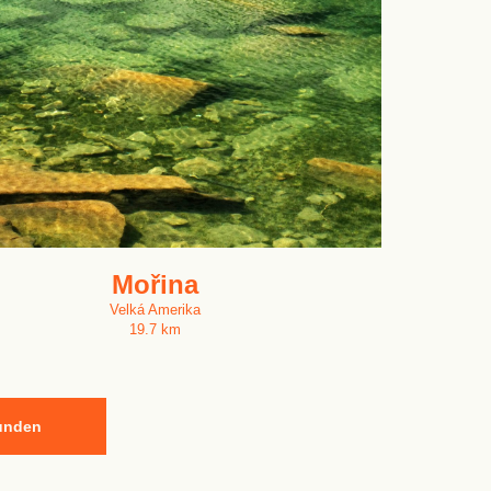
Mořina
Velká Amerika
19.7 km
kunden