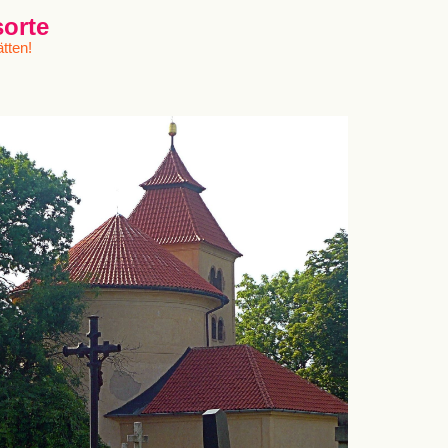
sorte
tten!