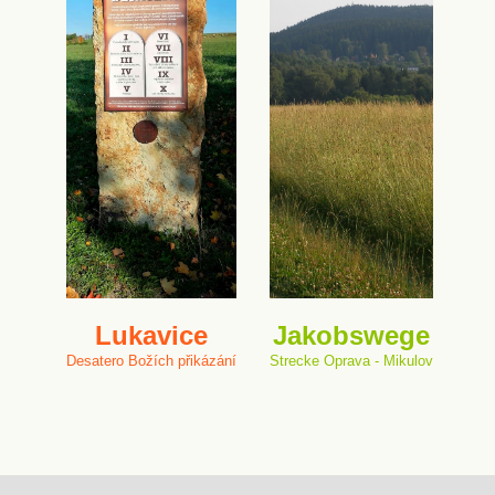
Lukavice
Jakobswege
Desatero Božích přikázání
Strecke Oprava - Mikulov