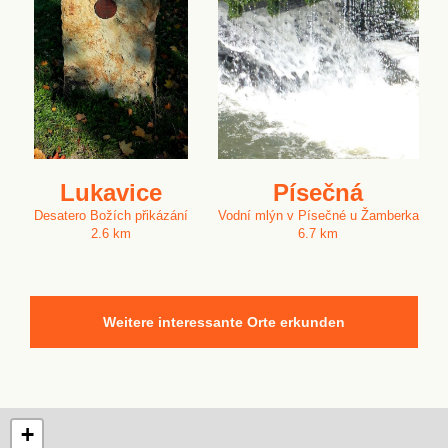
Lukavice
Písečná
Desatero Božích přikázání
Vodní mlýn v Písečné u Žamberka
2.6 km
6.7 km
Weitere interessante Orte erkunden
+