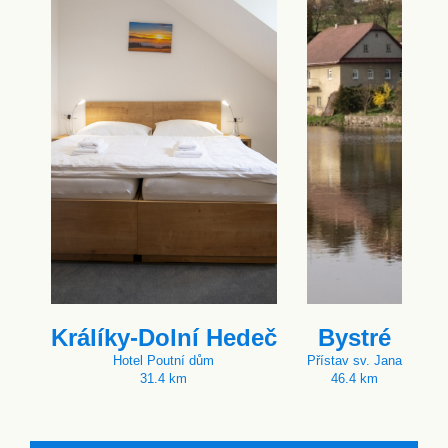
Králíky-Dolní Hedeč
Bystré
Hotel Poutní dům
Přístav sv. Jana
31.4 km
46.4 km