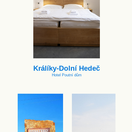
Králíky-Dolní Hedeč
Hotel Poutní dům