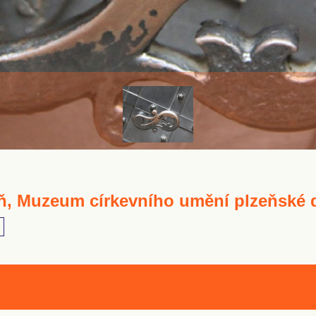
ň, Muzeum církevního umění plzeňské 