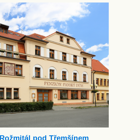
Rožmitál pod Třemšínem