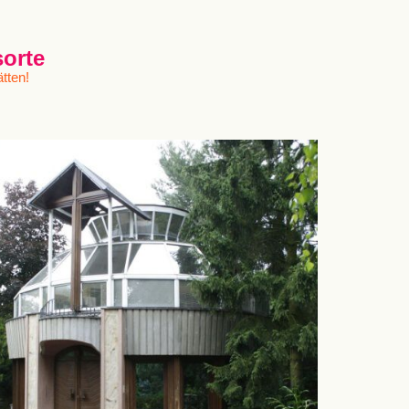
sorte
tten!