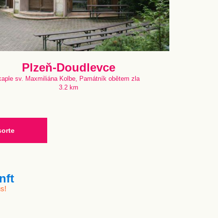
Plzeň-Doudlevce
kaple sv. Maxmiliána Kolbe, Památník obětem zla
3.2 km
sorte
nft
s!