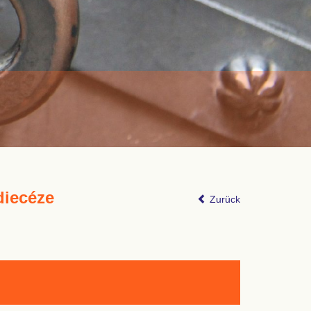
diecéze
Zurück