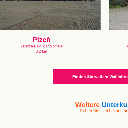
Plzeň
katedrála sv. Bartoloměje
0.2 km
Finden Sie weitere Wallfahrt
Weitere
Unterku
Ruhen Sie sich bei uns au