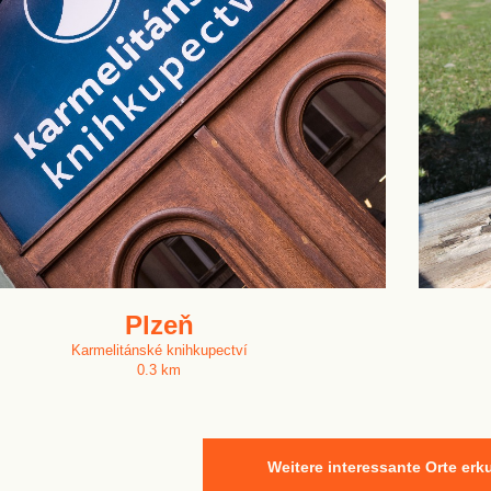
Plzeň
Karmelitánské knihkupectví
0.3 km
Weitere interessante Orte er