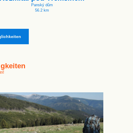
Panský dům
56.2 km
lichkeiten
gkeiten
ei!