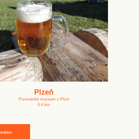
Plzeň
Pivovarské muzeum v Plzni
0.4 km
kunden