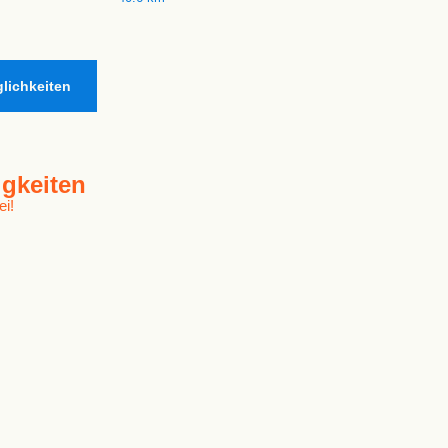
lichkeiten
gkeiten
ei!