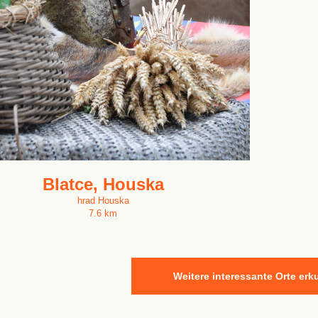
Blatce, Houska
hrad Houska
7.6 km
Weitere interessante Orte er