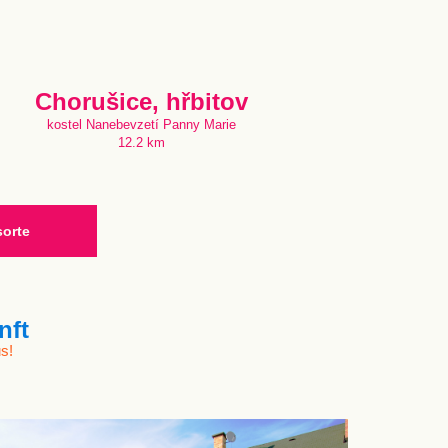
Chorušice, hřbitov
kostel Nanebevzetí Panny Marie
12.2 km
sorte
nft
s!