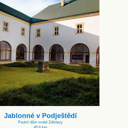
Jablonné v Podještědí
Poutní dům svaté Zdislavy
40.6 km