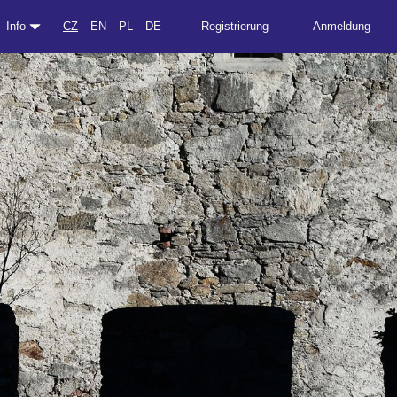
Info
CZ
EN
PL
DE
Registrierung
Anmeldung