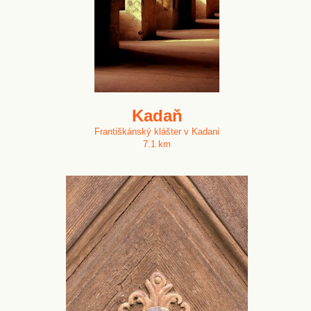
Kadaň
Františkánský klášter v Kadani
7.1 km