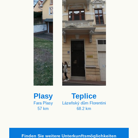
Plasy
Teplice
Fara Plasy
Lázeňský dům Florentini
57 km
68.2 km
Finden Sie weitere Unterkunftsmöglichkeiten