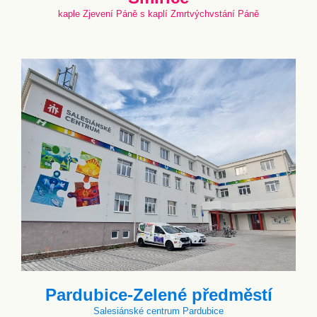
kaple Zjevení Páně s kaplí Zmrtvýchvstání Páně
Pardubice-Zelené předměstí
Salesiánské centrum Pardubice