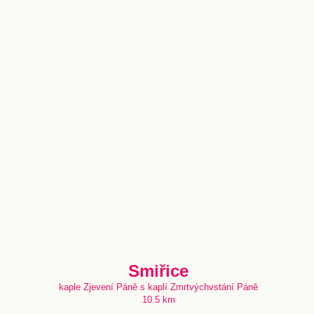
Smiřice
kaple Zjevení Páně s kaplí Zmrtvýchvstání Páně
10.5 km