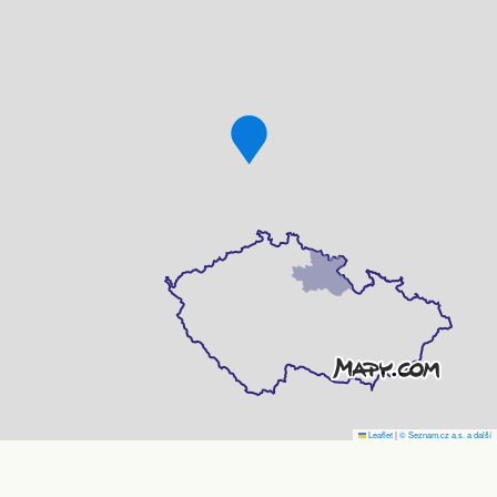
Leaflet
|
© Seznam.cz a.s. a další