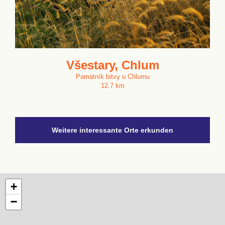
Všestary, Chlum
Památník bitvy u Chlumu
12.7 km
Weitere interessante Orte erkunden
+
−