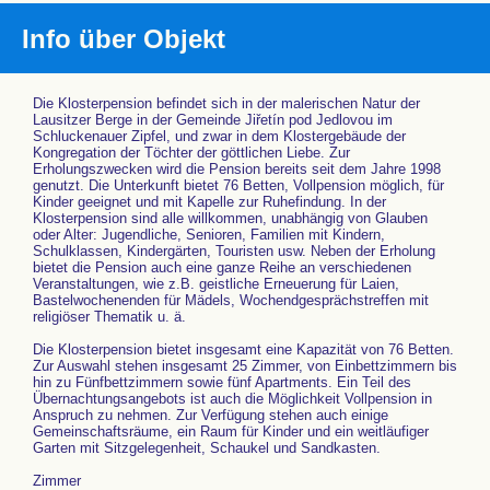
Info über Objekt
Die Klosterpension befindet sich in der malerischen Natur der
Lausitzer Berge in der Gemeinde Jiřetín pod Jedlovou im
Schluckenauer Zipfel, und zwar in dem Klostergebäude der
Kongregation der Töchter der göttlichen Liebe. Zur
Erholungszwecken wird die Pension bereits seit dem Jahre 1998
genutzt. Die Unterkunft bietet 76 Betten, Vollpension möglich, für
Kinder geeignet und mit Kapelle zur Ruhefindung. In der
Klosterpension sind alle willkommen, unabhängig von Glauben
oder Alter: Jugendliche, Senioren, Familien mit Kindern,
Schulklassen, Kindergärten, Touristen usw. Neben der Erholung
bietet die Pension auch eine ganze Reihe an verschiedenen
Veranstaltungen, wie z.B. geistliche Erneuerung für Laien,
Bastelwochenenden für Mädels, Wochendgesprächstreffen mit
religiöser Thematik u. ä.
Die Klosterpension bietet insgesamt eine Kapazität von 76 Betten.
Zur Auswahl stehen insgesamt 25 Zimmer, von Einbettzimmern bis
hin zu Fünfbettzimmern sowie fünf Apartments. Ein Teil des
Übernachtungsangebots ist auch die Möglichkeit Vollpension in
Anspruch zu nehmen. Zur Verfügung stehen auch einige
Gemeinschaftsräume, ein Raum für Kinder und ein weitläufiger
Garten mit Sitzgelegenheit, Schaukel und Sandkasten.
Zimmer