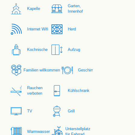
Garten,
Kapelle
Innenhof
Internet Wifi
Herd
Kochnische
Aufzug
Familien willkommen
Geschirr
Rauchen
Kühlschrank
verboten
TV
Grill
Unterstellplatz
Warmwasser
für Fahrrad