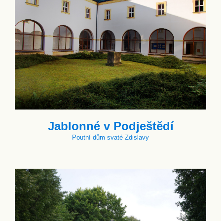
Jablonné v Podještědí
Poutní dům svaté Zdislavy