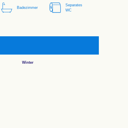
Separates
Badezimmer
WC
Winter