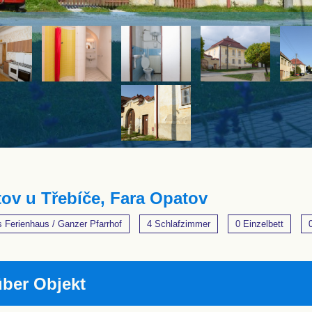
ov u Třebíče, Fara Opatov
 Ferienhaus / Ganzer Pfarrhof
4 Schlafzimmer
0 Einzelbett
über Objekt