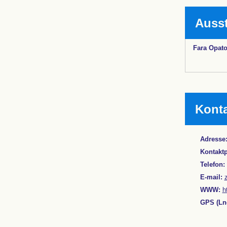
Auss
Fara Opat
Kont
Adresse
Kontakt
Telefon:
E-mail:
WWW:
h
GPS (Lng