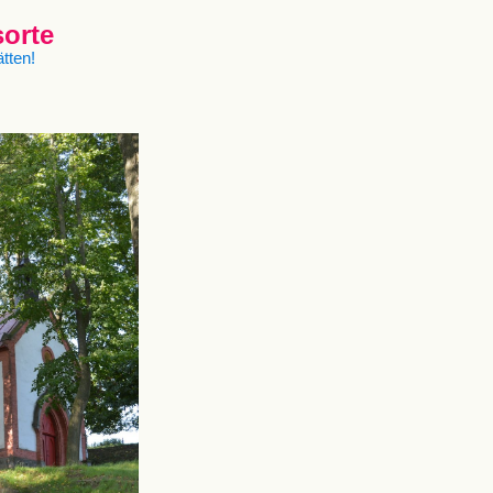
sorte
tten!