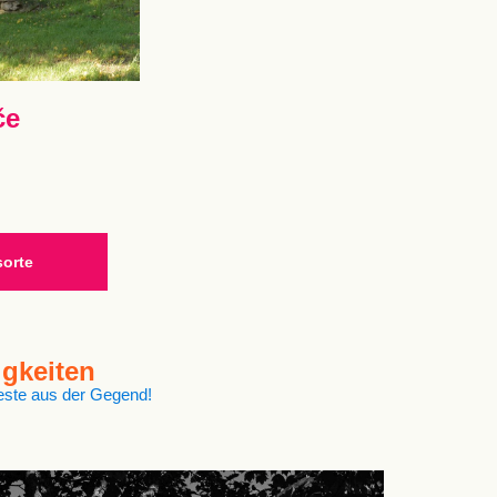
če
sorte
gkeiten
este aus der Gegend!