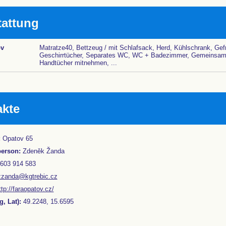
tattung
ov
Matratze40, Bettzeug / mit Schlafsack, Herd, Kühlschrank, Gef
Geschirrtücher, Separates WC, WC + Badezimmer, Gemeinsame
Handtücher mitnehmen, ...
akte
:
Opatov 65
person:
Zdeněk Žanda
603 914 583
zzanda@kgtrebic.cz
ttp://faraopatov.cz/
, Lat):
49.2248, 15.6595