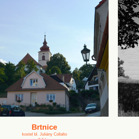
Brtnice
kostel bl. Juliány Collalto