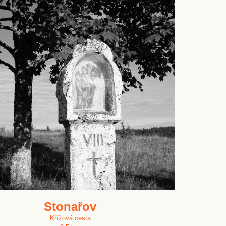
Stonařov
Křížová cesta