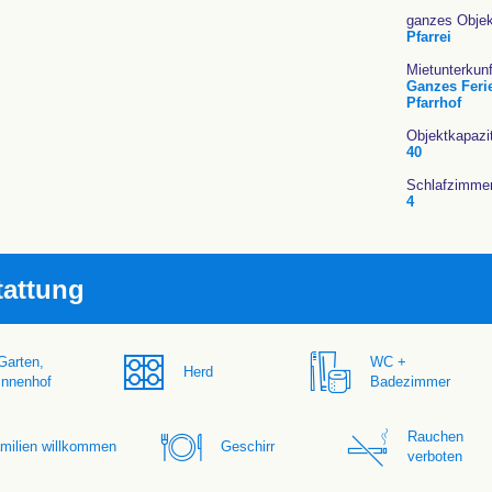
ganzes Obje
Pfarrei
Mietunterkunf
Ganzes Feri
Pfarrhof
Objektkapazi
40
Schlafzimme
4
tattung
Garten,
WC +
Herd
Innenhof
Badezimmer
Rauchen
milien willkommen
Geschirr
verboten