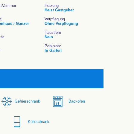
kt/Zimmer
Heizung
Heizt Gastgeber
t
Verpflegung
enhaus / Ganzer
Ohne Verpflegung
Haustiere
tät
Nein
Parkplatz
r
In Garten
Gefrierschrank
Backofen
Kühlschrank