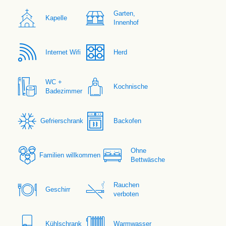
Garten,
Kapelle
Innenhof
Internet Wifi
Herd
WC +
Kochnische
Badezimmer
Gefrierschrank
Backofen
Ohne
Familien willkommen
Bettwäsche
Rauchen
Geschirr
verboten
Kühlschrank
Warmwasser