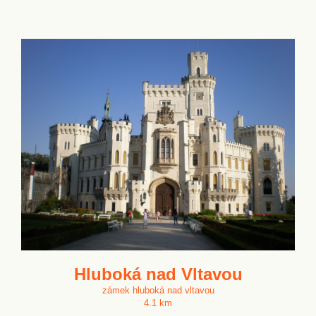
Hluboká nad Vltavou
zámek hluboká nad vltavou
4.1 km