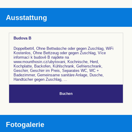
Ausstattung
Budova B
Doppelbett4, Ohne Bettwäsche oder gegen Zuschlag, WiFi
Kostenlos, Ohne Bettzeug oder gegen Zuschlag, Více
informací k budově B najdete na
www.mounthosin.cz/ubytovani, Kochnische, Herd,
Kochplatte, Backofen, Kühlschrank, Gefrierschrank,
Geschirr, Geschirr im Preis, Separates WC, WC +
Badezimmer, Gemeinsame sanitäre Anlage, Dusche,
Handtücher gegen Zuschlag, ...
Buchen
Fotogalerie