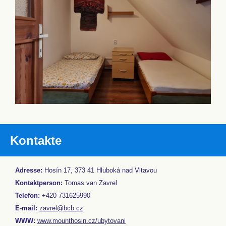
Kontakte
Adresse:
Hosín 17, 373 41 Hluboká nad Vltavou
Kontaktperson:
Tomas van Zavrel
Telefon:
+420 731625990
E-mail:
zavrel@bcb.cz
WWW:
www.mounthosin.cz/ubytovani