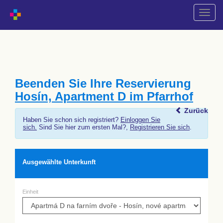
Naviga
wechs
Beenden Sie Ihre Reservierung
Hosín, Apartment D im Pfarrhof
Zurück
Haben Sie schon sich registriert?
Einloggen Sie
sich.
Sind Sie hier zum ersten Mal?,
Registrieren Sie sich
.
Ausgewählte Unterkunft
Einheit