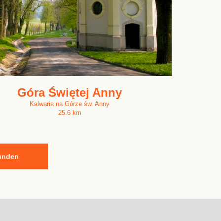
Góra Świętej Anny
Kalwaria na Górze św. Anny
25.6 km
kunden