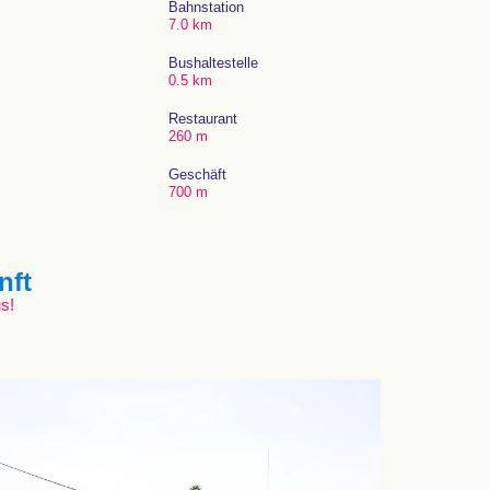
Bahnstation
7.0 km
Bushaltestelle
0.5 km
Restaurant
260 m
Geschäft
700 m
nft
s!