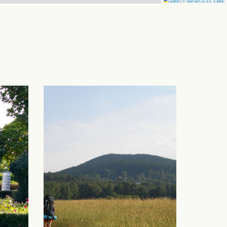
Leaflet
|
© Seznam.cz a.s. a další