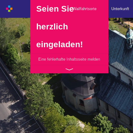
Seien Sie
Wallfahrtsorte
Unterkunft
herzlich
eingeladen!
Eine fehlerhafte Inhaltsseite melden