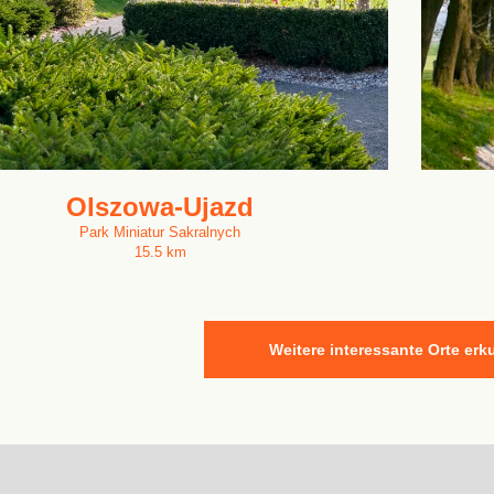
Olszowa-Ujazd
Park Miniatur Sakralnych
15.5 km
Weitere interessante Orte er