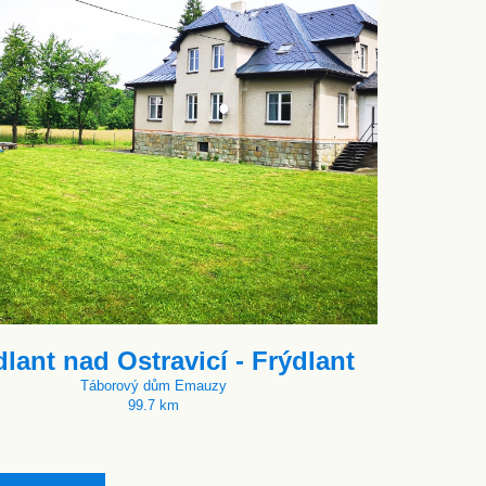
dlant nad Ostravicí - Frýdlant
Táborový dům Emauzy
99.7 km