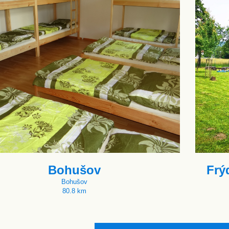
Bohušov
Frý
Bohušov
80.8 km