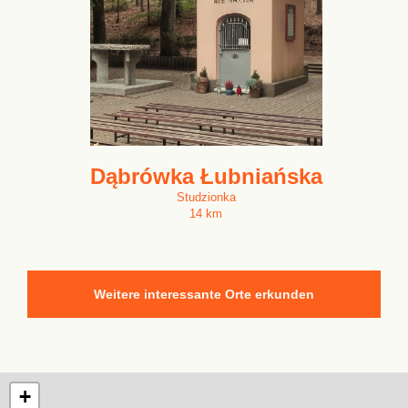
Dąbrówka Łubniańska
Studzionka
14 km
Weitere interessante Orte erkunden
+