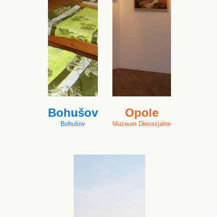
Bohušov
Opole
Bohušov
Muzeum Diecezjalne