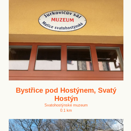
Bystřice pod Hostýnem, Svatý
Hostýn
Svatohostýnské muzeum
0.1 km