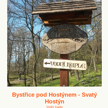
Bystřice pod Hostýnem - Svatý
Hostýn
Vodní kaple