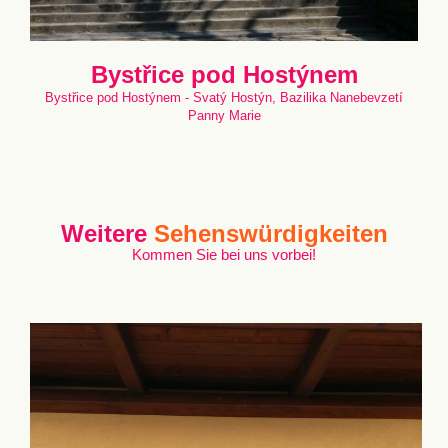
Bystřice pod Hostýnem
Bystřice pod Hostýnem - Svatý Hostýn, Bazilika Nanebevzetí
Panny Marie
Weitere
Sehenswürdigkeiten
Kommen Sie bei uns vorbei!