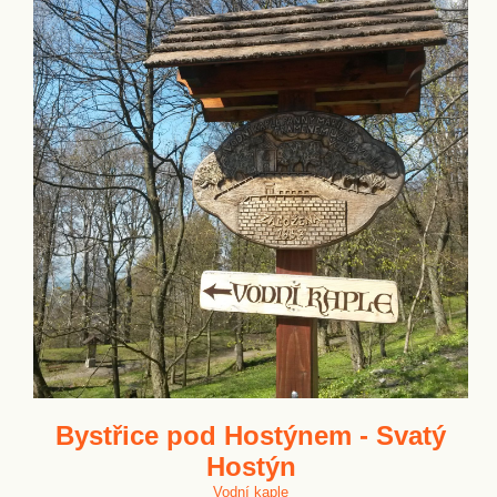
Bystřice pod Hostýnem - Svatý
Hostýn
Vodní kaple