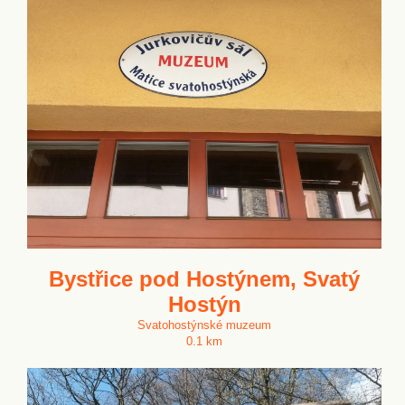
Bystřice pod Hostýnem, Svatý
Hostýn
Svatohostýnské muzeum
0.1 km