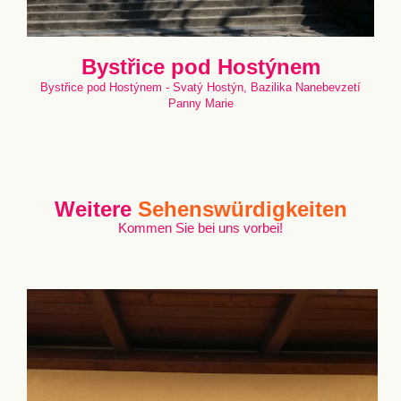
Bystřice pod Hostýnem
Bystřice pod Hostýnem - Svatý Hostýn, Bazilika Nanebevzetí
Panny Marie
Weitere
Sehenswürdigkeiten
Kommen Sie bei uns vorbei!