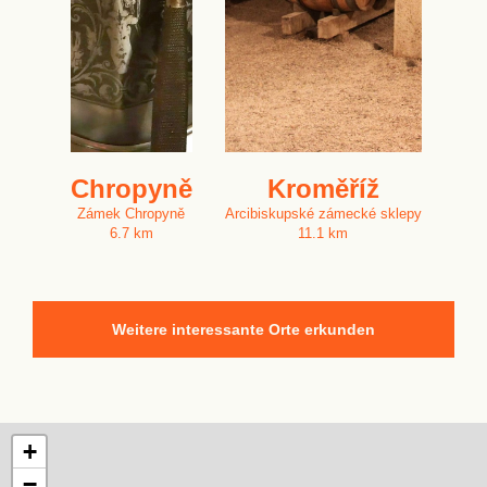
Chropyně
Kroměříž
Zámek Chropyně
Arcibiskupské zámecké sklepy
6.7 km
11.1 km
Weitere interessante Orte erkunden
+
−