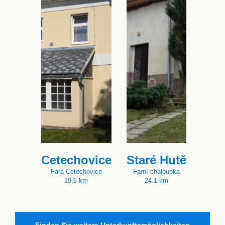
Cetechovice
Staré Hutě
Fara Cetechovice
Farní chaloupka
19.6 km
24.1 km