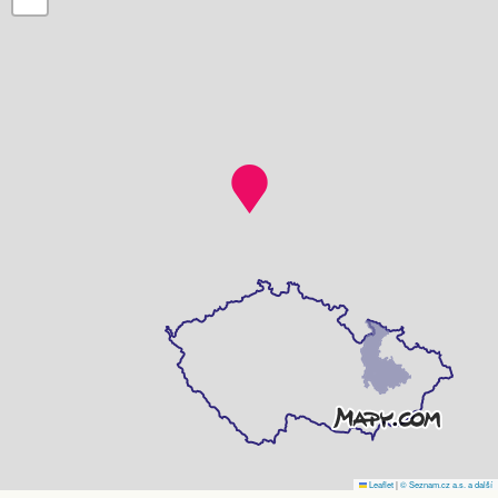
Leaflet
|
© Seznam.cz a.s. a další