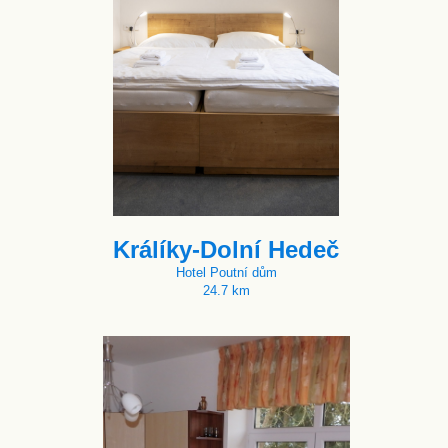
Králíky-Dolní Hedeč
Hotel Poutní dům
24.7 km