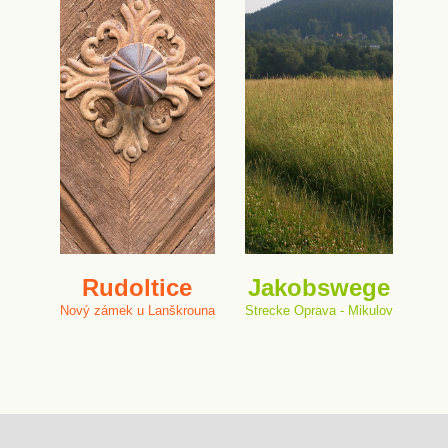
Rudoltice
Jakobswege
Nový zámek u Lanškrouna
Strecke Oprava - Mikulov