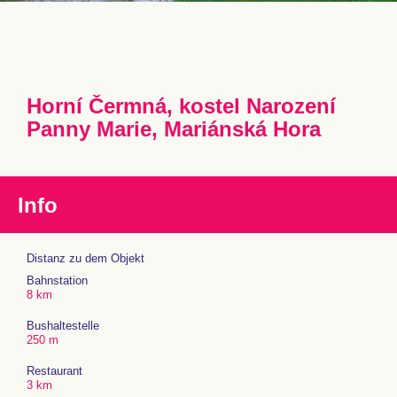
Horní Čermná, kostel Narození
Panny Marie, Mariánská Hora
Info
Distanz zu dem Objekt
Bahnstation
8 km
Bushaltestelle
250 m
Restaurant
3 km