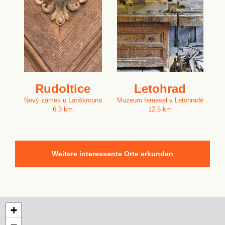
Rudoltice
Letohrad
Nový zámek u Lanškrouna
Muzeum řemesel v Letohradě
6.3 km
12.5 km
Weitere interessante Orte erkunden
+