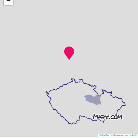
−
Leaflet
|
© Seznam.cz a.s. a další