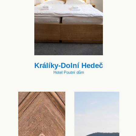
Králíky-Dolní Hedeč
Hotel Poutní dům