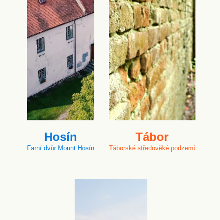
Hosín
Tábor
Farní dvůr Mount Hosín
Táborské středověké podzemí