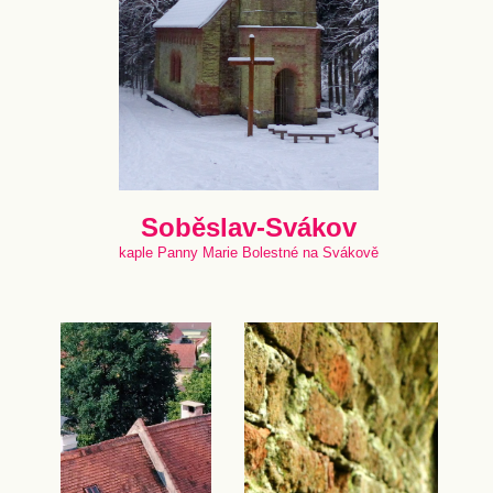
Soběslav-Svákov
kaple Panny Marie Bolestné na Svákově