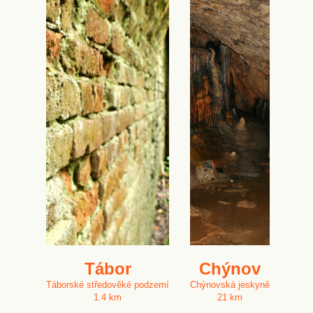
Tábor
Chýnov
Táborské středověké podzemí
Chýnovská jeskyně
1.4 km
21 km