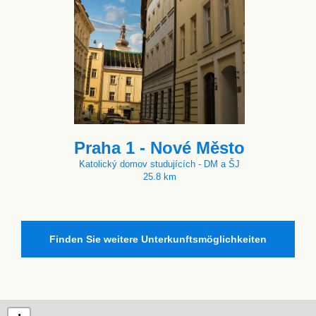
Praha 1 - Nové Město
Katolický domov studujících - DM a ŠJ
25.8 km
Finden Sie weitere Unterkunftsmöglichkeiten