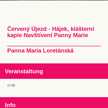
Červený Újezd - Hájek, klášterní
kaple Navštívení Panny Marie
Panna Maria Loretánská
Veranstaltung
17:00
Info