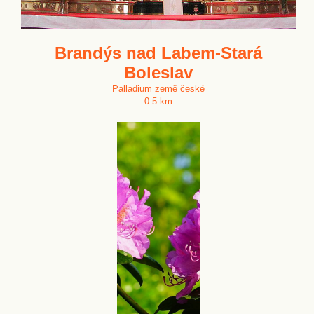
Brandýs nad Labem-Stará
Boleslav
Palladium země české
0.5 km