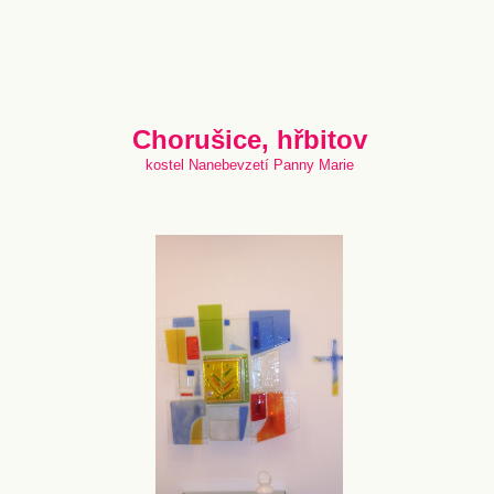
Chorušice, hřbitov
kostel Nanebevzetí Panny Marie