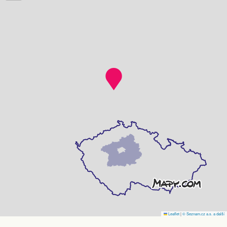
Leaflet
|
© Seznam.cz a.s. a další