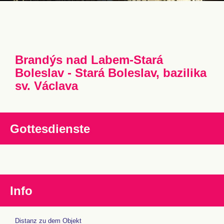
Brandýs nad Labem-Stará
Boleslav - Stará Boleslav, bazilika
sv. Václava
Gottesdienste
Info
Distanz zu dem Objekt