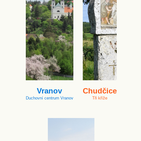
Vranov
Chudčice
Duchovní centrum Vranov
Tři kříže