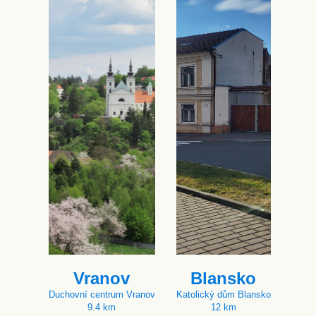
Vranov
Blansko
Duchovní centrum Vranov
Katolický dům Blansko
9.4 km
12 km