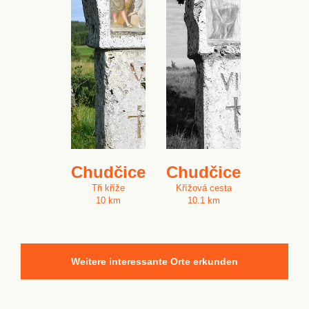
Chudčice
Chudčice
Tři kříže
Křížová cesta
10 km
10.1 km
Weitere interessante Orte erkunden