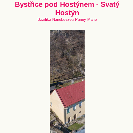
Bystřice pod Hostýnem - Svatý
Hostýn
Bazilika Nanebevzetí Panny Marie