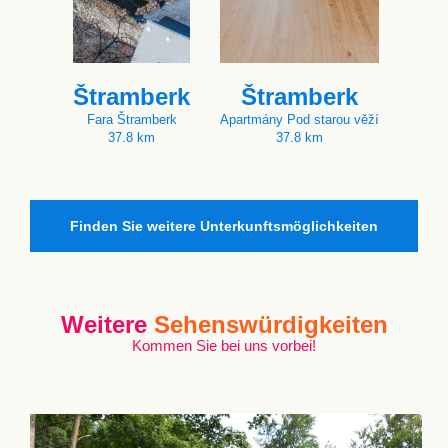
Štramberk
Štramberk
Fara Štramberk
Apartmány Pod starou věží
37.8 km
37.8 km
Finden Sie weitere Unterkunftsmöglichkeiten
Weitere
Sehenswürdigkeiten
Kommen Sie bei uns vorbei!