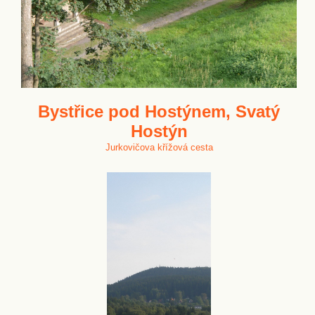
Bystřice pod Hostýnem, Svatý
Hostýn
Jurkovičova křížová cesta