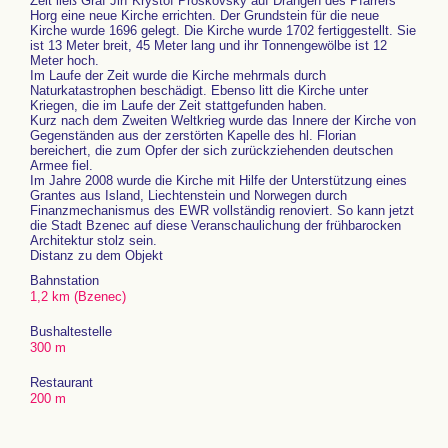
Zeit ließ Graf Jiří Kryštof Proskovský auf Drängen des Pfarrers
Horg eine neue Kirche errichten. Der Grundstein für die neue
Kirche wurde 1696 gelegt. Die Kirche wurde 1702 fertiggestellt. Sie
ist 13 Meter breit, 45 Meter lang und ihr Tonnengewölbe ist 12
Meter hoch.
Im Laufe der Zeit wurde die Kirche mehrmals durch
Naturkatastrophen beschädigt. Ebenso litt die Kirche unter
Kriegen, die im Laufe der Zeit stattgefunden haben.
Kurz nach dem Zweiten Weltkrieg wurde das Innere der Kirche von
Gegenständen aus der zerstörten Kapelle des hl. Florian
bereichert, die zum Opfer der sich zurückziehenden deutschen
Armee fiel.
Im Jahre 2008 wurde die Kirche mit Hilfe der Unterstützung eines
Grantes aus Island, Liechtenstein und Norwegen durch
Finanzmechanismus des EWR vollständig renoviert. So kann jetzt
die Stadt Bzenec auf diese Veranschaulichung der frühbarocken
Architektur stolz sein.
Distanz zu dem Objekt
Bahnstation
1,2 km (Bzenec)
Bushaltestelle
300 m
Restaurant
200 m