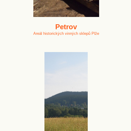
Petrov
Areál historických vinných sklepů Plže