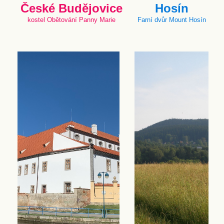
České Budějovice
Hosín
kostel Obětování Panny Marie
Farní dvůr Mount Hosín