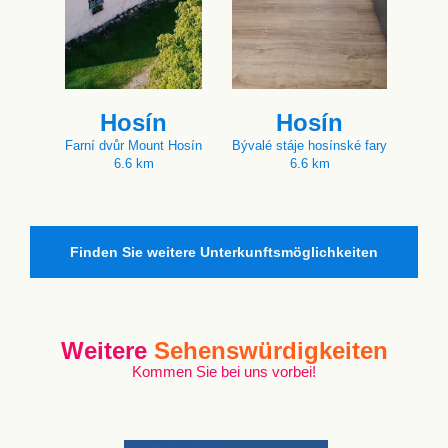
Hosín
Hosín
Farní dvůr Mount Hosín
Bývalé stáje hosínské fary
6.6 km
6.6 km
Finden Sie weitere Unterkunftsmöglichkeiten
Weitere
Sehenswürdigkeiten
Kommen Sie bei uns vorbei!